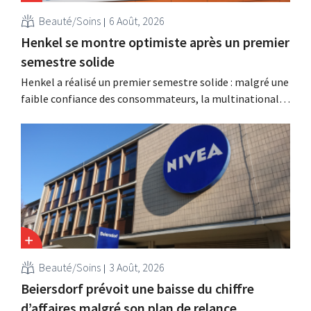
Beauté/Soins
6 Août, 2026
Henkel se montre optimiste après un premier
semestre solide
Henkel a réalisé un premier semestre solide : malgré une
faible confiance des consommateurs, la multinationale
allemande enregistre une croissance dans les catégories
des soins capillaires et des lessives, et intensifie ses
activités d'acquisition.
Beauté/Soins
3 Août, 2026
Beiersdorf prévoit une baisse du chiffre
d’affaires malgré son plan de relance