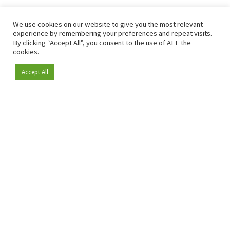
We use cookies on our website to give you the most relevant
experience by remembering your preferences and repeat visits.
By clicking “Accept All”, you consent to the use of ALL the
cookies.
Accept All
Depuis 2009, RetailDetail est la plateforme B2B de référence
pour le secteur de la distribution en Europe.
En tant que "média 100 % fiable " et communauté dynamique
du secteur de la distribution, RetailDetail propose chaque
jour aux professionnels des actualités fiables, des
informations perspicaces et des analyses pertinentes issues