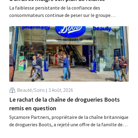
La faiblesse persistante de la confiance des
consommateurs continue de peser sur le groupe
allemand de produits de beauté Beiersdorf. La
multinationale s'attend désormais même à une légère
baisse de son chiffre d'affaires pour l'ensemble de
l'exercice.
Beauté/Soins
3 Août, 2026
Le rachat de la chaîne de drogueries Boots
remis en question
Sycamore Partners, propriétaire de la chaîne britannique
de drogueries Boots, a rejeté une offre de la famille de
milliardaires Weston, après le retrait d'un autre candidat