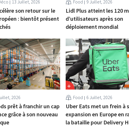
Déco
13 Juillet, 2026
Food
9 Juillet, 2026
célère son retour sur le
Lidl Plus atteint les 120 m
opéen : bientôt présent
d’utilisateurs après son
rchés
déploiement mondial
uillet, 2026
Food
6 Juillet, 2026
ds prêt à franchir un cap
Uber Eats met un frein à 
nce grâce à son nouveau
expansion en Europe en r
ique
la bataille pour Delivery 