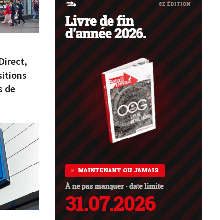
Direct,
sitions
s de