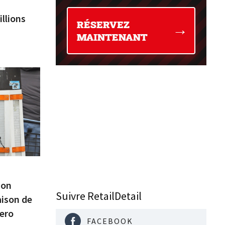
illions
son
Suivre RetailDetail
aison de
Hero
FACEBOOK