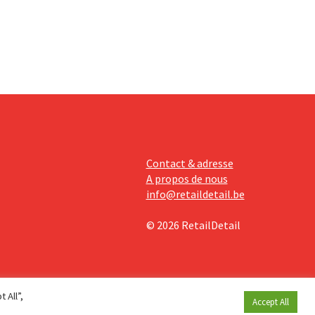
Contact & adresse
A propos de nous
info@retaildetail.be
© 2026 RetailDetail
 All”,
Accept All