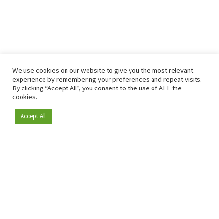
We use cookies on our website to give you the most relevant
experience by remembering your preferences and repeat visits.
By clicking “Accept All”, you consent to the use of ALL the
cookies.
Accept All
Depuis 2009, RetailDetail est la plateforme B2B de référence
pour le secteur de la distribution en Europe.