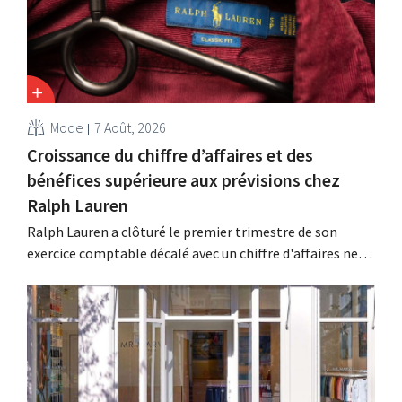
d'emplois.
Mode
7 Août, 2026
Croissance du chiffre d’affaires et des
bénéfices supérieure aux prévisions chez
Ralph Lauren
Ralph Lauren a clôturé le premier trimestre de son
exercice comptable décalé avec un chiffre d'affaires net
de 1,96 milliard de dollars (environ 1,7 milliard d'euros),
soit une hausse de 14 % par rapport à l'année
précédente. Fort de ce démarrage supérieur aux
attentes, le groupe revoit également à la...