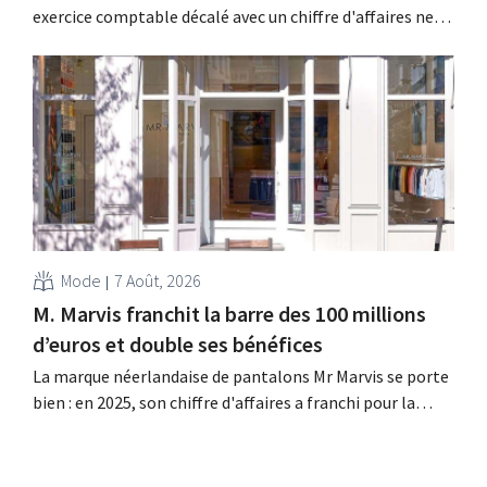
exercice comptable décalé avec un chiffre d'affaires net
de 1,96 milliard de dollars (environ 1,7 milliard d'euros),
soit une hausse de 14 % par rapport à l'année
précédente. Fort de ce démarrage supérieur aux
attentes, le groupe revoit également à la...
Mode
7 Août, 2026
M. Marvis franchit la barre des 100 millions
d’euros et double ses bénéfices
La marque néerlandaise de pantalons Mr Marvis se porte
bien : en 2025, son chiffre d'affaires a franchi pour la
première fois la barre des 100 millions d'euros et ses
bénéfices ont doublé. Les investissements importants
dans le marketing s'avèrent payants.