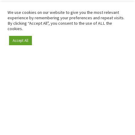
We use cookies on our website to give you the most relevant
experience by remembering your preferences and repeat visits.
By clicking “Accept All”, you consent to the use of ALL the
cookies.
Accept All
Depuis 2009, RetailDetail est la plateforme B2B de référence
pour le secteur de la distribution en Europe.
En tant que "média 100 % fiable " et communauté dynamique
du secteur de la distribution, RetailDetail propose chaque
jour aux professionnels des actualités fiables, des
informations perspicaces et des analyses pertinentes issues