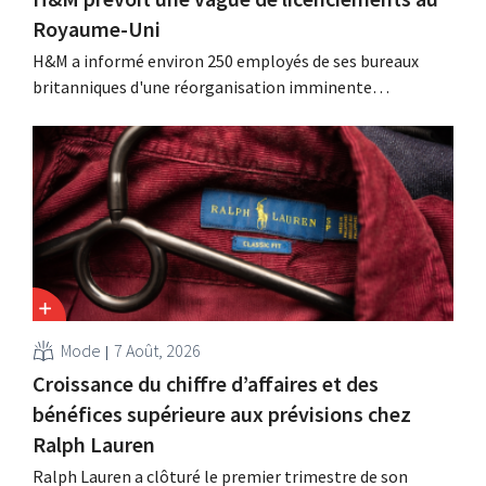
Royaume-Uni
H&M a informé environ 250 employés de ses bureaux
britanniques d'une réorganisation imminente
susceptible d'entraîner des suppressions d'emplois.
Cette restructuration fait suite à des mesures prises
précédemment aux Pays-Bas, en Belgique et en Espagne,
qui avaient déjà entraîné la suppression de centaines
d'emplois.
Mode
7 Août, 2026
Croissance du chiffre d’affaires et des
bénéfices supérieure aux prévisions chez
Ralph Lauren
Ralph Lauren a clôturé le premier trimestre de son