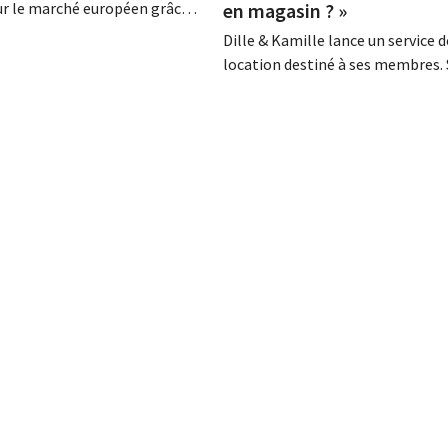
ur le marché européen grâce à
en magasin ? »
e vente entièrement
Dille & Kamille lance un service d
eux ans après son rachat par
location destiné à ses membres.
, la marque renoue avec la
Hans Geels, ne considère pas cet
t entend s'implanter dans
initiative comme un nouveau mo
ys européens.
économique, mais comme une m
délibérée visant à lutter contre l
du « tout jetable » dans le comm
détail. Parallèlement, la chaîne...