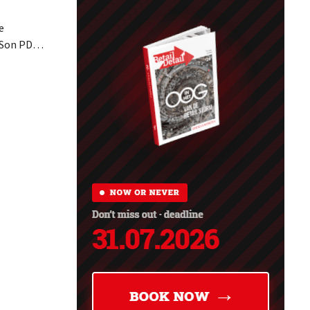
e
 Son PDG,
te
dèle
esure
a logique
erce de