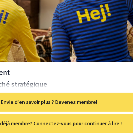
ient
ché stratégique
Envie d'en savoir plus ? Devenez membre!
déjà membre? Connectez-vous pour continuer à lire !