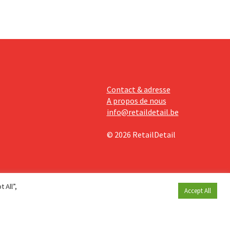
Contact & adresse
A propos de nous
info@retaildetail.be
© 2026 RetailDetail
 All”,
Accept All