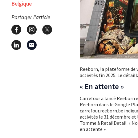
Belgique
Partager l'article
Reeborn, la plateforme de v
activités fin 2025. Le détai
« En attente »
Carrefour a lancé Reeborn e
Reeborn dans le Google Play
carrefour.reeborn.be indiqu
activités le 31 décembre et
Tomme à RetailDetail. « Nou
en attente ».