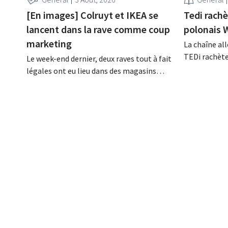
[En images] Colruyt et IKEA se
Tedi rach
lancent dans la rave comme coup
polonais 
marketing
La chaîne a
TEDi rachèt
Le week-end dernier, deux raves tout à fait
sa société s
légales ont eu lieu dans des magasins
du marché po
belges d'IKEA et de Colruyt. Pour ces deux
discount non
enseignes, c'était l'occasion de marquer
ambitions de
des points auprès d'un public plus jeune.