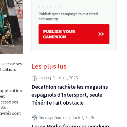
 a cessé ses
Les plus lus
lication.
9 Juillet, 2026
Loisirs
Decathlon rachète les magasins
’application
espagnols d’Intersport, seule
web
 cessé ses
Ténérife fait obstacle
 Van
ivités sont
7 Juillet, 2026
Bricolage/Jardin
Leroy Merlin forme ses vendeurs