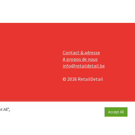
Contact & adresse
A propos de nous
info@retaildetail.be
© 2026 RetailDetail
 All”,
Accept All