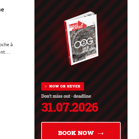
ne
oche à
ent
opinée
lin. La
s
ême
parmi les