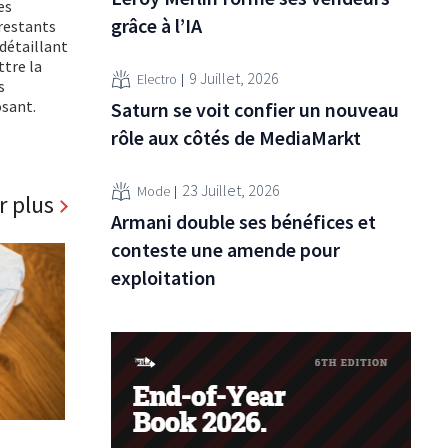
Les
grâce à l’IA
 restants
détaillant
ttre la
9 Juillet, 2026
Electro
s
osant.
Saturn se voit confier un nouveau
rôle aux côtés de MediaMarkt
23 Juillet, 2026
Mode
r plus
Armani double ses bénéfices et
conteste une amende pour
exploitation