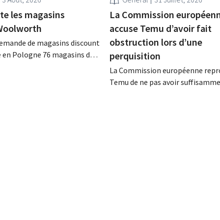
ète les magasins
La Commission européen
Woolworth
accuse Temu d’avoir fait
obstruction lors d’une
llemande de magasins discount
e en Pologne 76 magasins de
perquisition
œur Woolworth, qui se retire
La Commission européenne repr
lonais. Ces deux enseignes de
Temu de ne pas avoir suffisamm
 alimentaire nourrissent des
coopéré lors d'une inspection in
 croissance en Europe.
menée à son siège européen à Dub
plateforme chinoise conteste ce
conclusions et tente, dans le m
temps, de renforcer sa présence 
détaillants européens.