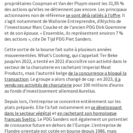
propriétaires Coopman et Van der Pluym visent les 31,95 %
des actions qu’elles ne détiennent pas encore. Les principaux
actionnaires non de référence
se sont déjà ralliés à l’offre
. Il
s’agit notamment de Wallonie Entreprendre, d’Alychlo de
l’investisseur Marc Coucke et de l’ancien PDG Dirk Goeminne
et de son épouse. « Ensemble, ils représentent environ 7 %
des actions », cite De Tijd PDG Piet Sanders.
Cette sortie de la bourse fait suite à plusieurs années
mouvementées. What’s Cooking, qui s’appelait Ter Beke
jusqu’en 2022, a tenté en 2021 d’accroître son activité dans le
secteur de la charcuterie en rachetant Imperial Meat
Products, mais l’autorité belge
de la concurrence a bloqué la
transaction
. Le groupe a alors changé de cap : en 2023,
il a
vendu ses activités de charcuterie
pour 100 millions d’euros
au fonds d’investissement allemand Aurelius.
Depuis lors, l’entreprise se concentre entièrement sur les
plats préparés. Elle l’a fait notamment en
se développant
dans le secteur végétal
et
en rachetant son homologue
français Sveltic
. Le PDG Sanders voit également un potentiel
de croissance future en dehors de l’Europe. L’entreprise de
Flandre orientale est cotée en bourse depuis 1986, mais