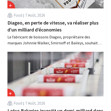
Food
7 Août, 2026
Diageo, en perte de vitesse, va réaliser plus
d’un milliard d’économies
Le fabricant de boissons Diageo, propriétaire des
marques Johnnie Walker, Smirnoff et Baileys, souhaite,
suite à une baisse de son chiffre d'affaires, réduire
considérablement ses coûts tout en investissant dans la
croissance, notamment pour Guinness et les cocktails
prêts à boire.
Food
7 Août, 2026
Lotus Bakeries investit un demi-milliard dans