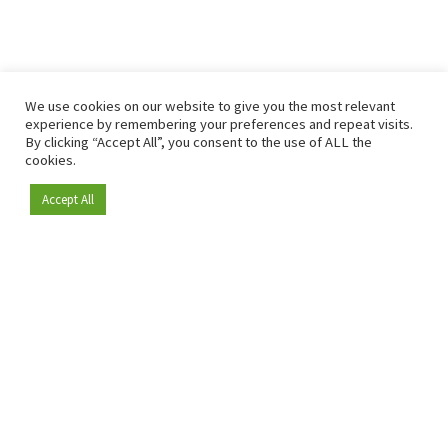
We use cookies on our website to give you the most relevant
experience by remembering your preferences and repeat visits.
By clicking “Accept All”, you consent to the use of ALL the
cookies.
Accept All
Depuis 2009, RetailDetail est la plateforme B2B de référence
pour le secteur de la distribution en Europe.
En tant que "média 100 % fiable " et communauté dynamique