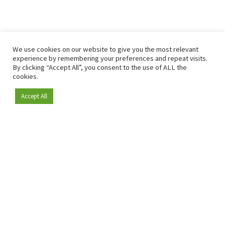
We use cookies on our website to give you the most relevant
experience by remembering your preferences and repeat visits.
By clicking “Accept All”, you consent to the use of ALL the
cookies.
Accept All
Depuis 2009, RetailDetail est la plateforme B2B de référence
pour le secteur de la distribution en Europe.
En tant que "média 100 % fiable " et communauté dynamique
du secteur de la distribution, RetailDetail propose chaque