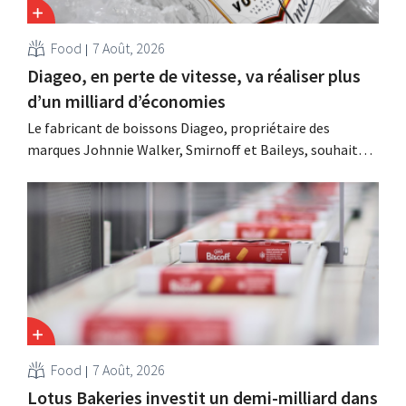
Food
7 Août, 2026
Diageo, en perte de vitesse, va réaliser plus
d’un milliard d’économies
Le fabricant de boissons Diageo, propriétaire des
marques Johnnie Walker, Smirnoff et Baileys, souhaite,
suite à une baisse de son chiffre d'affaires, réduire
considérablement ses coûts tout en investissant dans la
croissance, notamment pour Guinness et les cocktails
prêts à boire.
Food
7 Août, 2026
Lotus Bakeries investit un demi-milliard dans