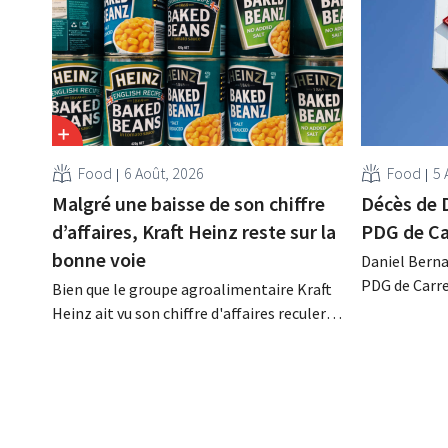
Food
6 Août, 2026
Food
5 
Malgré une baisse de son chiffre
Décès de 
d’affaires, Kraft Heinz reste sur la
PDG de Ca
bonne voie
Daniel Berna
PDG de Carre
Bien que le groupe agroalimentaire Kraft
décédé dans l
Heinz ait vu son chiffre d'affaires reculer
renforcé les
au deuxième trimestre, l'entreprise fait
l'enseigne, 
néanmoins état de résultats supérieurs
Promodès et 
aux prévisions. La multinationale
marché belg
augmente ses investissements et revoit
ses prévisions à la hausse.