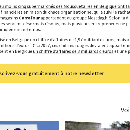
au moins cinq supermarchés des Mousquetaires en Belgique ont fait
s financières en raison du chaos organisationnel qui a suivi le racha
 magasins
Carrefour
appartenant au groupe Mestdagh. Selon la di
es seraient désormais résolus, mais plusieurs entrepreneurs ne p
ccumulée entre-temps.
sé en Belgique un chiffre d’affaires de 1,97 milliard d’euros, mais
illions d’euros. D’ici 2027, ces chiffres rouges devraient apparteni
isent en Belgique
un chiffre d’affaires de 3 milliards d’euros
et une p
.
scrivez-vous gratuitement à notre newsletter
Voi