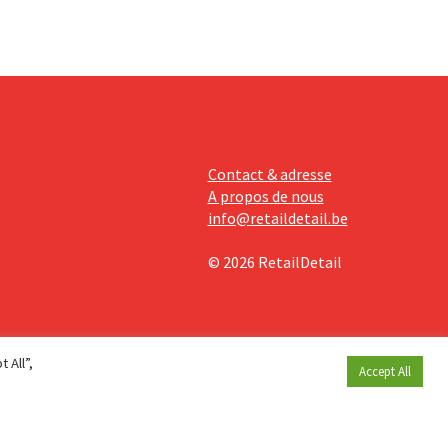
Contact & adresse
A propos de nous
info@retaildetail.be
© 2026 RetailDetail
 All”,
Accept All