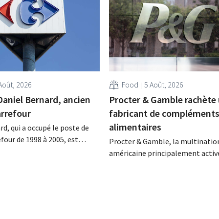
Août, 2026
Food
5 Août, 2026
Daniel Bernard, ancien
Procter & Gamble rachète
rrefour
fabricant de complément
alimentaires
rd, qui a occupé le poste de
four de 1998 à 2005, est
Procter & Gamble, la multinatio
a nuit du 4 au 5 août. Il a
américaine principalement active
 activités internationales de
secteur des produits d'hygiène et
mené à bien la fusion avec
d'entretien ménager, débourser
racheté GB, alors leader du
plusieurs milliards pour le rachat
e.
Thorne, un fabricant de complé
alimentaires.