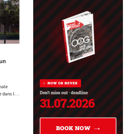
 un
s
nale
 dans le
a
 de
ments