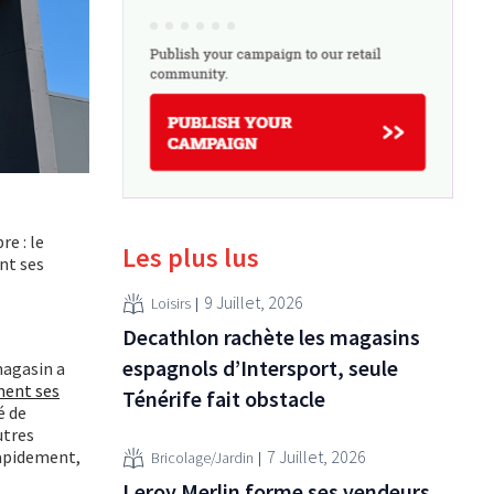
e : le
Les plus lus
nt ses
9 Juillet, 2026
Loisirs
Decathlon rachète les magasins
espagnols d’Intersport, seule
magasin a
ment ses
Ténérife fait obstacle
é de
utres
rapidement,
7 Juillet, 2026
Bricolage/Jardin
Leroy Merlin forme ses vendeurs