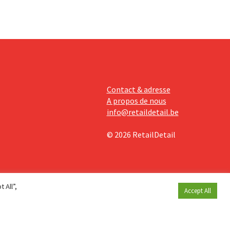
Contact & adresse
A propos de nous
info@retaildetail.be
© 2026 RetailDetail
 All”,
Accept All