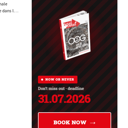
nale
 dans le
a
 de
ments