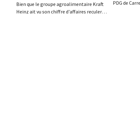
PDG de Carre
Bien que le groupe agroalimentaire Kraft
décédé dans l
Heinz ait vu son chiffre d'affaires reculer
renforcé les
au deuxième trimestre, l'entreprise fait
l'enseigne, 
néanmoins état de résultats supérieurs
Promodès et 
aux prévisions. La multinationale
marché belg
augmente ses investissements et revoit
ses prévisions à la hausse.