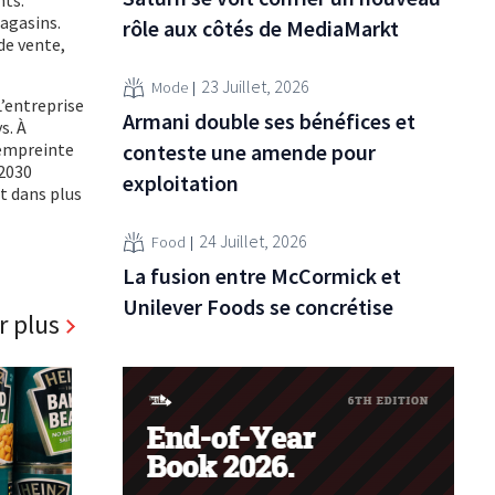
magasins.
rôle aux côtés de MediaMarkt
de vente,
23 Juillet, 2026
Mode
’entreprise
Armani double ses bénéfices et
s. À
e empreinte
conteste une amende pour
 2030
exploitation
t dans plus
24 Juillet, 2026
Food
La fusion entre McCormick et
Unilever Foods se concrétise
r plus