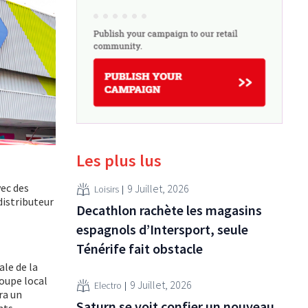
Les plus lus
vec des
9 Juillet, 2026
Loisirs
distributeur
Decathlon rachète les magasins
espagnols d’Intersport, seule
Ténérife fait obstacle
ale de la
roupe local
9 Juillet, 2026
Electro
ra un
Saturn se voit confier un nouveau
nts.