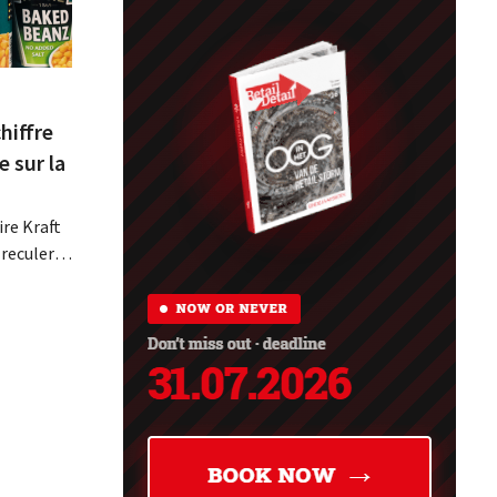
hiffre
e sur la
re Kraft
 reculer
se fait
érieurs
e
 revoit