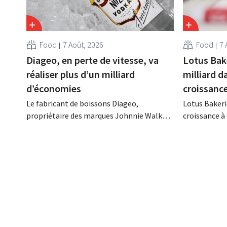
Food
7 Août, 2026
Food
7 
Diageo, en perte de vitesse, va
Lotus Bak
réaliser plus d’un milliard
milliard d
d’économies
croissanc
Le fabricant de boissons Diageo,
Lotus Bakeri
propriétaire des marques Johnnie Walker,
croissance à 
Smirnoff et Baileys, souhaite, suite à une
grand progr
baisse de son chiffre d'affaires, réduire
son histoire
considérablement ses coûts tout en
de productio
investissant dans la croissance,
saisir cette 
notamment pour Guinness et les
cocktails prêts à boire.