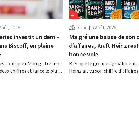
Août, 2026
Food
6 Août, 2026
eries investit un demi-
Malgré une baisse de son c
ans Biscoff, en pleine
d’affaires, Kraft Heinz rest
e
bonne voie
es continue d'enregistrer une
Bien que le groupe agroalimentai
deux chiffres et lance le plus
Heinz ait vu son chiffre d'affaires
amme d'investissement de
au deuxième trimestre, l'entrepri
 afin d'augmenter la capacité
néanmoins état de résultats sup
n de Biscoff : « Nous devons
aux prévisions. La multinational
opportunité ».
augmente ses investissements et
ses prévisions à la hausse.