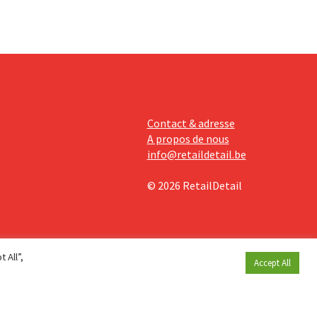
Contact & adresse
A propos de nous
info@retaildetail.be
© 2026 RetailDetail
 All”,
Accept All