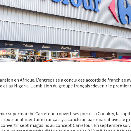
ansion en Afrique. L’entreprise a conclu des accords de franchise a
 et au Nigeria. L’ambition du groupe français : devenir le premier 
mier supermarché Carrefour a ouvert ses portes à Conakry, la capit
tributeur alimentaire français y a conclu un partenariat avec le g
 convertir sept magasins au concept Carrefour. En septembre suiv
 le plus grand marché d’Afrique avec plus de 230 millions d’habita