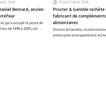
Août, 2026
Food
5 Août, 2026
Daniel Bernard, ancien
Procter & Gamble rachète
rrefour
fabricant de complément
alimentaires
rd, qui a occupé le poste de
four de 1998 à 2005, est
Procter & Gamble, la multinatio
a nuit du 4 au 5 août. Il a
américaine principalement active
 activités internationales de
secteur des produits d'hygiène et
mené à bien la fusion avec
d'entretien ménager, débourser
racheté GB, alors leader du
plusieurs milliards pour le rachat
e.
Thorne, un fabricant de complé
alimentaires.