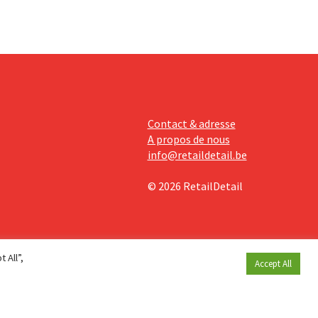
Contact & adresse
A propos de nous
info@retaildetail.be
© 2026 RetailDetail
 All”,
Accept All