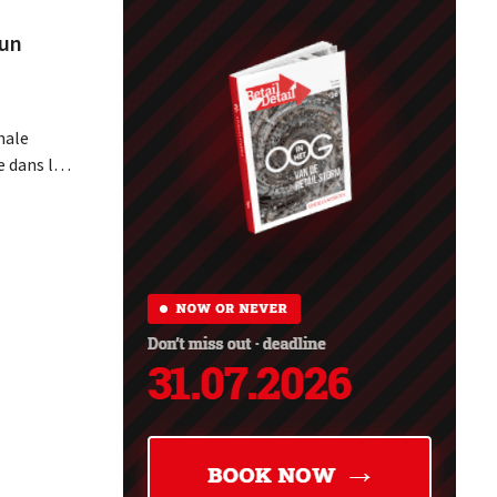
 un
s
nale
 dans le
a
 de
ments