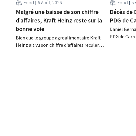
Food
6 Août, 2026
Food
5 
Malgré une baisse de son chiffre
Décès de 
d’affaires, Kraft Heinz reste sur la
PDG de Ca
bonne voie
Daniel Berna
PDG de Carre
Bien que le groupe agroalimentaire Kraft
décédé dans l
Heinz ait vu son chiffre d'affaires reculer
renforcé les
au deuxième trimestre, l'entreprise fait
l'enseigne, 
néanmoins état de résultats supérieurs
Promodès et 
aux prévisions. La multinationale
marché belg
augmente ses investissements et revoit
ses prévisions à la hausse.