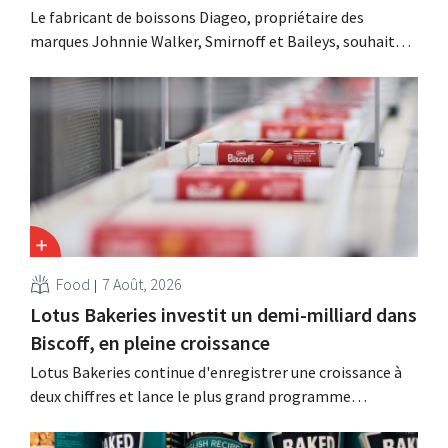
Le fabricant de boissons Diageo, propriétaire des
marques Johnnie Walker, Smirnoff et Baileys, souhaite,
suite à une baisse de son chiffre d'affaires, réduire
considérablement ses coûts tout en investissant dans la
croissance, notamment pour Guinness et les cocktails
prêts à boire.
Food
7 Août, 2026
Lotus Bakeries investit un demi-milliard dans
Biscoff, en pleine croissance
Lotus Bakeries continue d'enregistrer une croissance à
deux chiffres et lance le plus grand programme
d'investissement de son histoire afin d'augmenter la
capacité de production de Biscoff : « Nous devons saisir