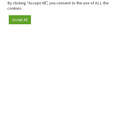
By clicking “Accept All”, you consent to the use of ALL the
cookies.
Accept All
Depuis 2009, RetailDetail est la plateforme B2B de référence
pour le secteur de la distribution en Europe.
En tant que "média 100 % fiable " et communauté dynamique
du secteur de la distribution, RetailDetail propose chaque
jour aux professionnels des actualités fiables, des
informations perspicaces et des analyses pertinentes issues
du secteur.
De plus, RetailDetail rassemble les acteurs du marché à
travers des événements inspirants et des visites exclusives de