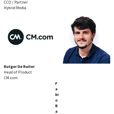
CCO / Partner
Hybrid Media
Rutger De Ruiter
Head of Product
CM.com
F
a
bi
o
B
a