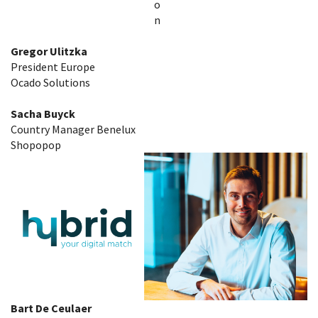
o
n
Gregor Ulitzka
President Europe
Ocado Solutions
Sacha Buyck
Country Manager Benelux
Shopopop
Bart De Ceulaer