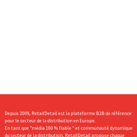
Depuis 2009, RetailDetail est la plateforme B2B de référence
pour le secteur de la distribution en Europe.
En tant que "média 100 % fiable " et communauté dynamique
du secteur de la distribution, RetailDetail propose chaque