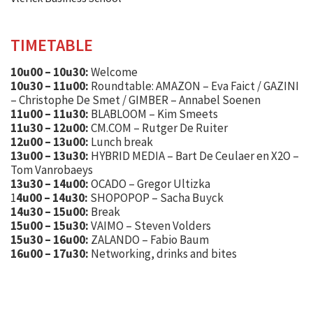
TIMETABLE
10u00 – 10u30:
Welcome
10u30 – 11u00:
Roundtable: AMAZON – Eva Faict / GAZINI
– Christophe De Smet / GIMBER – Annabel Soenen
11u00 – 11u30:
BLABLOOM – Kim Smeets
11u30 – 12u00:
CM.COM – Rutger De Ruiter
12u00 – 13u00:
Lunch break
13u00 – 13u30:
HYBRID MEDIA – Bart De Ceulaer en X2O –
Tom Vanrobaeys
13u30 – 14u00:
OCADO – Gregor Ultizka
1
4u00 – 14u30:
SHOPOPOP – Sacha Buyck
14u30 – 15u00:
Break
15u00 – 15u30:
VAIMO – Steven Volders
15u30 – 16u00:
ZALANDO – Fabio Baum
16u00 – 17u30:
Networking, drinks and bites