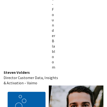
-
F
o
u
n
d
er
B
la
bl
o
o
m
Steven Volders
Director Customer Data, Insights
& Activation – Vaimo