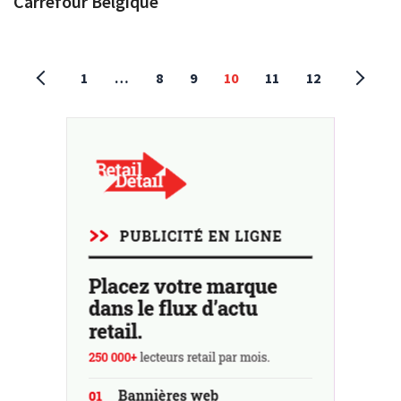
Carrefour Belgique
1
…
8
9
10
11
12