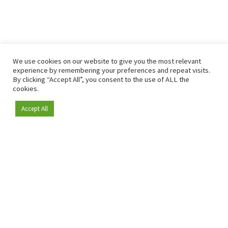
We use cookies on our website to give you the most relevant
experience by remembering your preferences and repeat visits.
By clicking “Accept All”, you consent to the use of ALL the
cookies.
Accept All
Depuis 2009, RetailDetail est la plateforme B2B de référence
pour le secteur de la distribution en Europe.
En tant que "média 100 % fiable " et communauté dynamique