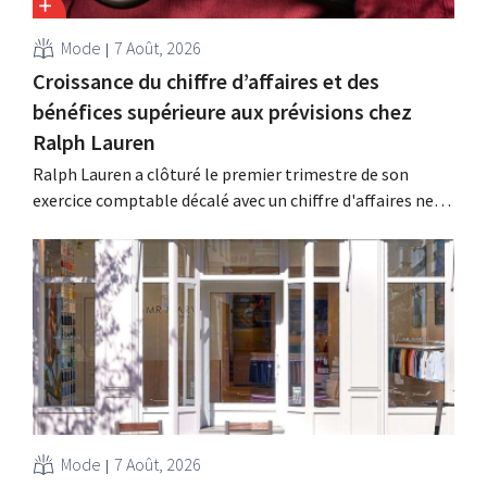
Mode
7 Août, 2026
Croissance du chiffre d’affaires et des
bénéfices supérieure aux prévisions chez
Ralph Lauren
Ralph Lauren a clôturé le premier trimestre de son
exercice comptable décalé avec un chiffre d'affaires net
de 1,96 milliard de dollars (environ 1,7 milliard d'euros),
soit une hausse de 14 % par rapport à l'année
précédente. Fort de ce démarrage supérieur aux
attentes, le groupe revoit également à la...
Mode
7 Août, 2026