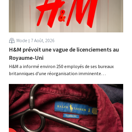
Mode
7 Août, 2026
H&M prévoit une vague de licenciements au
Royaume-Uni
H&M a informé environ 250 employés de ses bureaux
britanniques d'une réorganisation imminente
susceptible d'entraîner des suppressions d'emplois.
Cette restructuration fait suite à des mesures prises
précédemment aux Pays-Bas, en Belgique et en Espagne,
qui avaient déjà entraîné la suppression de centaines
d'emplois.