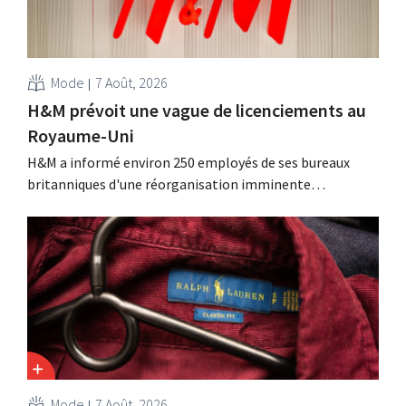
Mode
7 Août, 2026
H&M prévoit une vague de licenciements au
Royaume-Uni
H&M a informé environ 250 employés de ses bureaux
britanniques d'une réorganisation imminente
susceptible d'entraîner des suppressions d'emplois.
Cette restructuration fait suite à des mesures prises
précédemment aux Pays-Bas, en Belgique et en Espagne,
qui avaient déjà entraîné la suppression de centaines
d'emplois.
Mode
7 Août, 2026