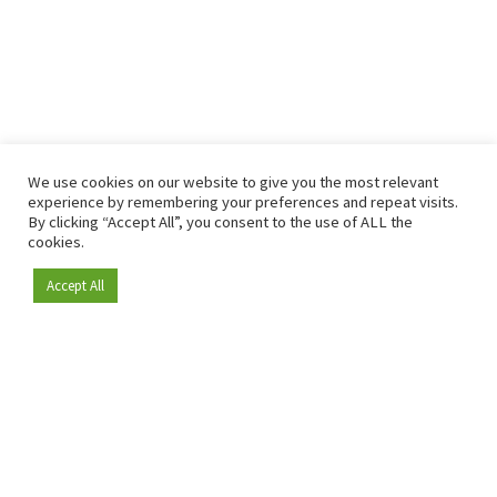
We use cookies on our website to give you the most relevant
experience by remembering your preferences and repeat visits.
By clicking “Accept All”, you consent to the use of ALL the
cookies.
Accept All
Depuis 2009, RetailDetail est la plateforme B2B de référence