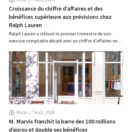
Croissance du chiffre d’affaires et des
bénéfices supérieure aux prévisions chez
Ralph Lauren
Ralph Lauren a clôturé le premier trimestre de son
exercice comptable décalé avec un chiffre d'affaires net
de 1,96 milliard de dollars (environ 1,7 milliard d'euros),
soit une hausse de 14 % par rapport à l'année
précédente. Fort de ce démarrage supérieur aux
attentes, le groupe revoit également à la...
Mode
7 Août, 2026
M. Marvis franchit la barre des 100 millions
d’euros et double ses bénéfices