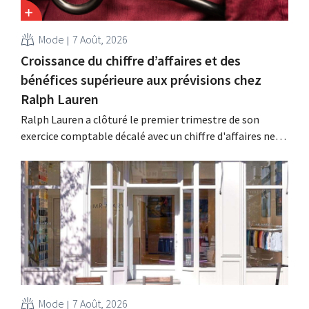
Mode
7 Août, 2026
Croissance du chiffre d’affaires et des
bénéfices supérieure aux prévisions chez
Ralph Lauren
Ralph Lauren a clôturé le premier trimestre de son
exercice comptable décalé avec un chiffre d'affaires net
de 1,96 milliard de dollars (environ 1,7 milliard d'euros),
soit une hausse de 14 % par rapport à l'année
précédente. Fort de ce démarrage supérieur aux
attentes, le groupe revoit également à la...
Mode
7 Août, 2026