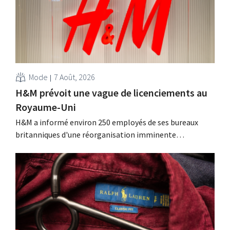
Mode
7 Août, 2026
H&M prévoit une vague de licenciements au
Royaume-Uni
H&M a informé environ 250 employés de ses bureaux
britanniques d'une réorganisation imminente
susceptible d'entraîner des suppressions d'emplois.
Cette restructuration fait suite à des mesures prises
précédemment aux Pays-Bas, en Belgique et en Espagne,
qui avaient déjà entraîné la suppression de centaines
d'emplois.