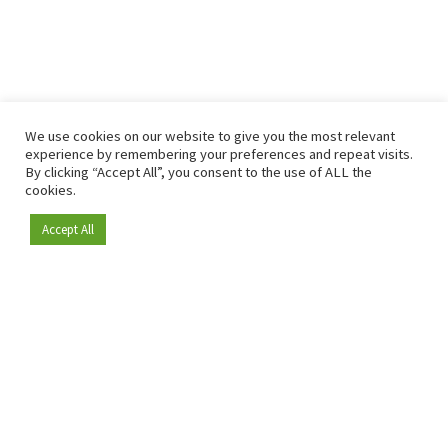
We use cookies on our website to give you the most relevant
experience by remembering your preferences and repeat visits.
By clicking “Accept All”, you consent to the use of ALL the
cookies.
Accept All
Depuis 2009, RetailDetail est la plateforme B2B de référence
pour le secteur de la distribution en Europe.