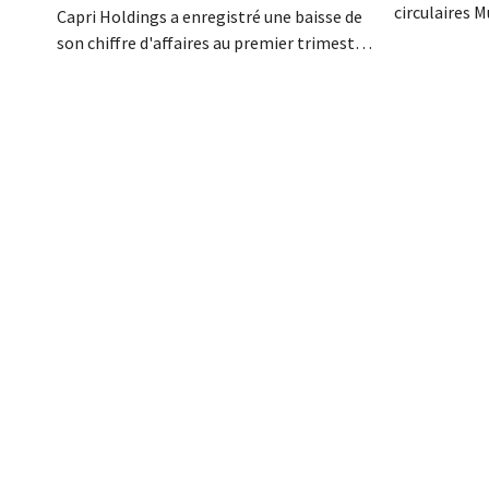
circulaires 
Capri Holdings a enregistré une baisse de
endettement 
son chiffre d'affaires au premier trimestre
bilan. Son P
de son exercice comptable décalé,
toutefois que
principalement en raison des
performances décevantes de Michael
Kors, malgré les bons résultats de Jimmy
Choo.