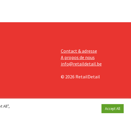
Contact & adresse
A propos de nous
info@retaildetail.be
© 2026 RetailDetail
 All”,
Accept All