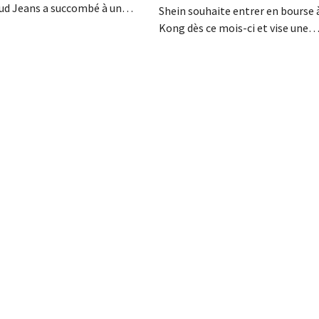
Mud Jeans a succombé à un
Shein souhaite entrer en bourse
trop lourd et a déposé le
Kong dès ce mois-ci et vise une
DG, Dion Vijgeboom, espère
valorisation comprise entre 30 e
 l'histoire ne s'arrête pas là.
milliards de dollars américains. C
montant est bien inférieur à la v
le géant de la mode avait autrefoi
nouveaux droits de douane pèsent
rentabilité.