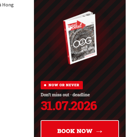
 à Hong
t 40
e
aleur que
s, car les
 sur sa