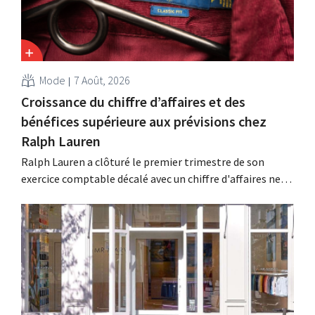
Mode
7 Août, 2026
Croissance du chiffre d’affaires et des
bénéfices supérieure aux prévisions chez
Ralph Lauren
Ralph Lauren a clôturé le premier trimestre de son
exercice comptable décalé avec un chiffre d'affaires net
de 1,96 milliard de dollars (environ 1,7 milliard d'euros),
soit une hausse de 14 % par rapport à l'année
précédente. Fort de ce démarrage supérieur aux
attentes, le groupe revoit également à la...