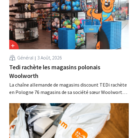
Général
3 Août, 2026
Tedi rachète les magasins polonais
Woolworth
La chaîne allemande de magasins discount TEDi rachète
en Pologne 76 magasins de sa société sœur Woolworth,
qui se retire du marché polonais. Ces deux enseignes de
discount non alimentaire nourrissent des ambitions de
croissance en Europe.