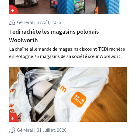
Général
3 Août, 2026
Tedi rachète les magasins polonais
Woolworth
La chaîne allemande de magasins discount TEDi rachète
en Pologne 76 magasins de sa société sœur Woolworth,
qui se retire du marché polonais. Ces deux enseignes de
discount non alimentaire nourrissent des ambitions de
croissance en Europe.
Général
31 Juillet, 2026