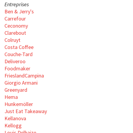
Entreprises
Ben & Jerry's
Carrefour
Ceconomy
Clarebout
Colruyt
Costa Coffee
Couche-Tard
Deliveroo
Foodmaker
FrieslandCampina
Giorgio Armani
Greenyard
Hema
Hunkemöller
Just Eat Takeaway
Kellanova
Kellogg
Louis Delhaize