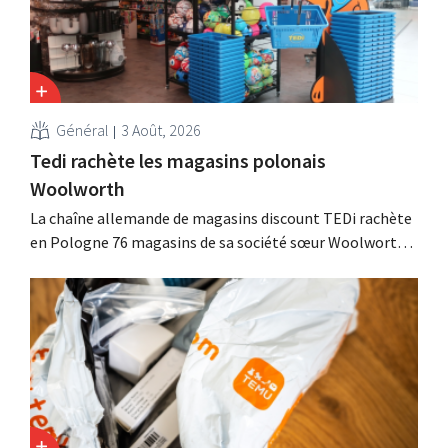
Général
3 Août, 2026
Tedi rachète les magasins polonais
Woolworth
La chaîne allemande de magasins discount TEDi rachète
en Pologne 76 magasins de sa société sœur Woolworth,
qui se retire du marché polonais. Ces deux enseignes de
discount non alimentaire nourrissent des ambitions de
croissance en Europe.