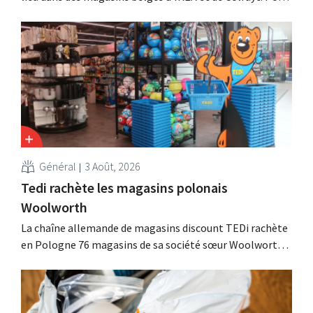
ces deux enseignes, c'était l'occasion de marquer des
points auprès d'un public plus jeune.
Général
3 Août, 2026
Tedi rachète les magasins polonais
Woolworth
La chaîne allemande de magasins discount TEDi rachète
en Pologne 76 magasins de sa société sœur Woolworth,
qui se retire du marché polonais. Ces deux enseignes de
discount non alimentaire nourrissent des ambitions de
croissance en Europe.