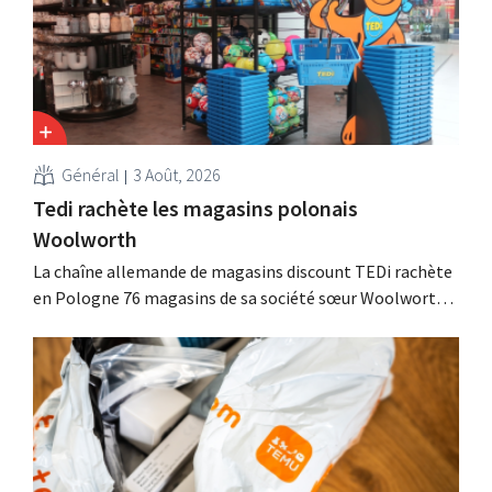
Général
3 Août, 2026
Tedi rachète les magasins polonais
Woolworth
La chaîne allemande de magasins discount TEDi rachète
en Pologne 76 magasins de sa société sœur Woolworth,
qui se retire du marché polonais. Ces deux enseignes de
discount non alimentaire nourrissent des ambitions de
croissance en Europe.