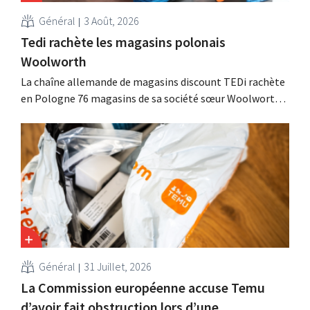
Général
3 Août, 2026
Tedi rachète les magasins polonais
Woolworth
La chaîne allemande de magasins discount TEDi rachète
en Pologne 76 magasins de sa société sœur Woolworth,
qui se retire du marché polonais. Ces deux enseignes de
discount non alimentaire nourrissent des ambitions de
croissance en Europe.
Général
31 Juillet, 2026
La Commission européenne accuse Temu
d’avoir fait obstruction lors d’une