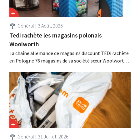
Général
3 Août, 2026
Tedi rachète les magasins polonais
Woolworth
La chaîne allemande de magasins discount TEDi rachète
en Pologne 76 magasins de sa société sœur Woolworth,
qui se retire du marché polonais. Ces deux enseignes de
discount non alimentaire nourrissent des ambitions de
croissance en Europe.
Général
31 Juillet, 2026