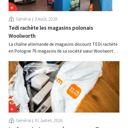
Général
3 Août, 2026
Tedi rachète les magasins polonais
Woolworth
La chaîne allemande de magasins discount TEDi rachète
en Pologne 76 magasins de sa société sœur Woolworth,
qui se retire du marché polonais. Ces deux enseignes de
discount non alimentaire nourrissent des ambitions de
croissance en Europe.
Général
31 Juillet, 2026