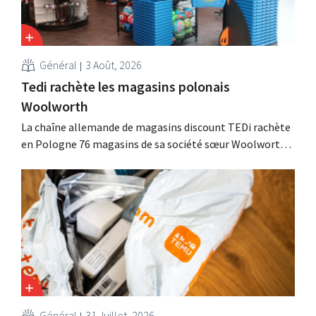
Général
3 Août, 2026
Tedi rachète les magasins polonais
Woolworth
La chaîne allemande de magasins discount TEDi rachète
en Pologne 76 magasins de sa société sœur Woolworth,
qui se retire du marché polonais. Ces deux enseignes de
discount non alimentaire nourrissent des ambitions de
croissance en Europe.
Général
31 Juillet, 2026