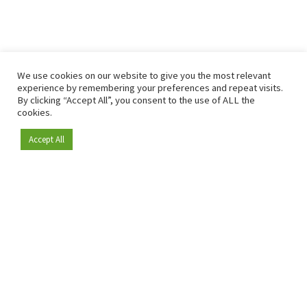
We use cookies on our website to give you the most relevant
experience by remembering your preferences and repeat visits.
By clicking “Accept All”, you consent to the use of ALL the
cookies.
Accept All
Depuis 2009, RetailDetail est la plateforme B2B de référence
pour le secteur de la distribution en Europe.
En tant que "média 100 % fiable " et communauté dynamique