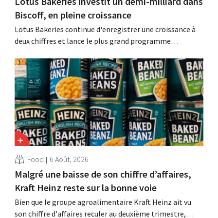
Lotus Bakeries investit un demi-milliard dans
Biscoff, en pleine croissance
Lotus Bakeries continue d'enregistrer une croissance à
deux chiffres et lance le plus grand programme
d'investissement de son histoire afin d'augmenter la
capacité de production de Biscoff : « Nous devons saisir
cette opportunité ».
Food
6 Août, 2026
Malgré une baisse de son chiffre d’affaires,
Kraft Heinz reste sur la bonne voie
Bien que le groupe agroalimentaire Kraft Heinz ait vu
son chiffre d'affaires reculer au deuxième trimestre,