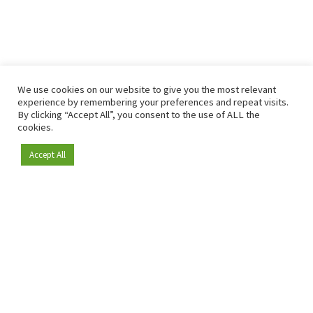
We use cookies on our website to give you the most relevant
experience by remembering your preferences and repeat visits.
By clicking “Accept All”, you consent to the use of ALL the
cookies.
Accept All
Depuis 2009, RetailDetail est la plateforme B2B de référence
pour le secteur de la distribution en Europe.
En tant que "média 100 % fiable " et communauté dynamique