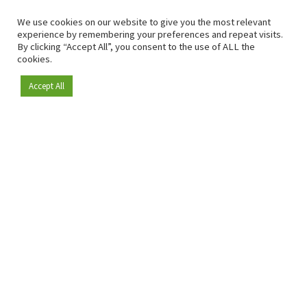
We use cookies on our website to give you the most relevant
experience by remembering your preferences and repeat visits.
By clicking “Accept All”, you consent to the use of ALL the
cookies.
Accept All
Depuis 2009, RetailDetail est la plateforme B2B de référence
pour le secteur de la distribution en Europe.
En tant que "média 100 % fiable " et communauté dynamique
du secteur de la distribution, RetailDetail propose chaque
jour aux professionnels des actualités fiables, des
informations perspicaces et des analyses pertinentes issues
du secteur.