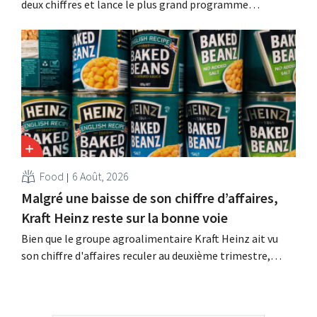
deux chiffres et lance le plus grand programme
d'investissement de son histoire afin d'augmenter la
capacité de production de Biscoff : « Nous devons saisir
cette opportunité ».
Food
6 Août, 2026
Malgré une baisse de son chiffre d’affaires,
Kraft Heinz reste sur la bonne voie
Bien que le groupe agroalimentaire Kraft Heinz ait vu
son chiffre d'affaires reculer au deuxième trimestre,
l'entreprise fait néanmoins état de résultats supérieurs
aux prévisions. La multinationale augmente ses
investissements et revoit ses prévisions à la hausse.