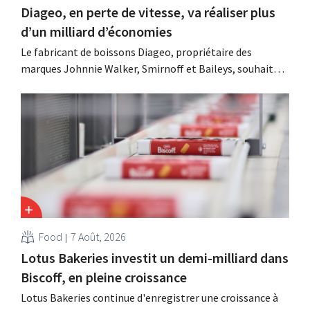
Diageo, en perte de vitesse, va réaliser plus
d’un milliard d’économies
Le fabricant de boissons Diageo, propriétaire des
marques Johnnie Walker, Smirnoff et Baileys, souhaite,
suite à une baisse de son chiffre d'affaires, réduire
considérablement ses coûts tout en investissant dans la
croissance, notamment pour Guinness et les cocktails
prêts à boire.
Food
7 Août, 2026
Lotus Bakeries investit un demi-milliard dans
Biscoff, en pleine croissance
Lotus Bakeries continue d'enregistrer une croissance à