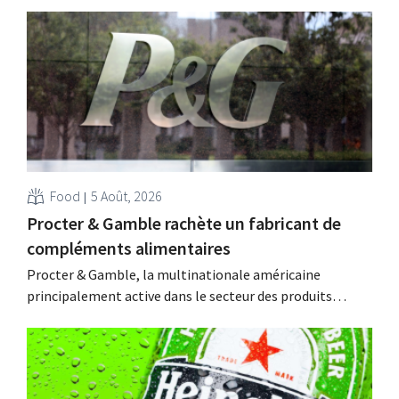
août. Il a renforcé les activités internationales de
l'enseigne, mené à bien la fusion avec Promodès et
racheté GB, alors leader du marché belge.
Food
5 Août, 2026
Procter & Gamble rachète un fabricant de
compléments alimentaires
Procter & Gamble, la multinationale américaine
principalement active dans le secteur des produits
d'hygiène et d'entretien ménager, déboursera plusieurs
milliards pour le rachat de Thorne, un fabricant de
compléments alimentaires.