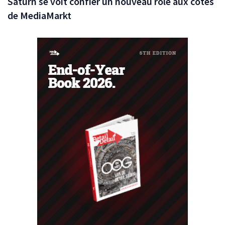
Saturn se voit confier un nouveau rôle aux côtés
de MediaMarkt