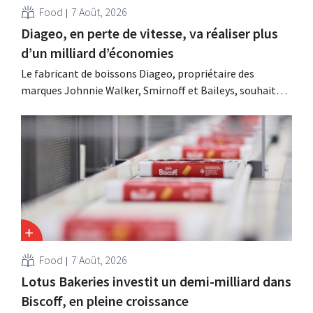
Food
7 Août, 2026
Diageo, en perte de vitesse, va réaliser plus
d’un milliard d’économies
Le fabricant de boissons Diageo, propriétaire des
marques Johnnie Walker, Smirnoff et Baileys, souhaite,
suite à une baisse de son chiffre d'affaires, réduire
considérablement ses coûts tout en investissant dans la
croissance, notamment pour Guinness et les cocktails
prêts à boire.
Food
7 Août, 2026
Lotus Bakeries investit un demi-milliard dans
Biscoff, en pleine croissance