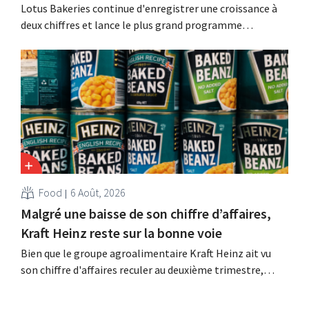
Lotus Bakeries continue d'enregistrer une croissance à
deux chiffres et lance le plus grand programme
d'investissement de son histoire afin d'augmenter la
capacité de production de Biscoff : « Nous devons saisir
cette opportunité ».
Food
6 Août, 2026
Malgré une baisse de son chiffre d’affaires,
Kraft Heinz reste sur la bonne voie
Bien que le groupe agroalimentaire Kraft Heinz ait vu
son chiffre d'affaires reculer au deuxième trimestre,
l'entreprise fait néanmoins état de résultats supérieurs
aux prévisions. La multinationale augmente ses