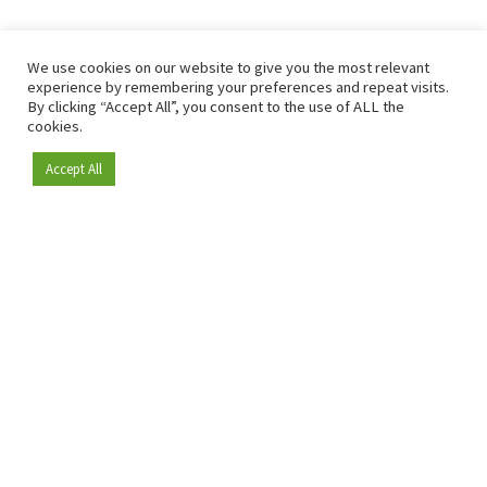
We use cookies on our website to give you the most relevant
experience by remembering your preferences and repeat visits.
By clicking “Accept All”, you consent to the use of ALL the
cookies.
Accept All
Depuis 2009, RetailDetail est la plateforme B2B de référence
pour le secteur de la distribution en Europe.
En tant que "média 100 % fiable " et communauté dynamique
du secteur de la distribution, RetailDetail propose chaque
jour aux professionnels des actualités fiables, des