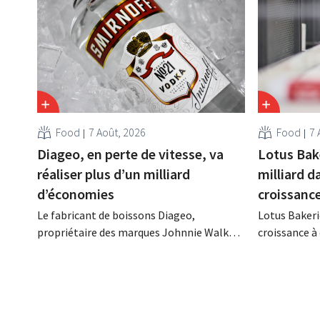
Food
7 Août, 2026
Food
7 
Diageo, en perte de vitesse, va
Lotus Bak
réaliser plus d’un milliard
milliard d
d’économies
croissanc
Le fabricant de boissons Diageo,
Lotus Bakeri
propriétaire des marques Johnnie Walker,
croissance à 
Smirnoff et Baileys, souhaite, suite à une
grand progr
baisse de son chiffre d'affaires, réduire
son histoire
considérablement ses coûts tout en
de productio
investissant dans la croissance,
saisir cette 
notamment pour Guinness et les