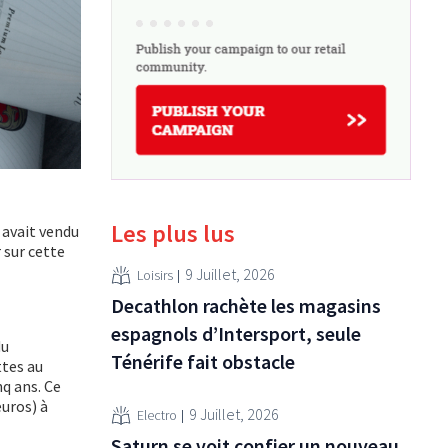
Les plus lus
 avait vendu
 sur cette
9 Juillet, 2026
Loisirs
Decathlon rachète les magasins
espagnols d’Intersport, seule
du
Ténérife fait obstacle
ttes au
q ans. Ce
euros) à
9 Juillet, 2026
Electro
Saturn se voit confier un nouveau