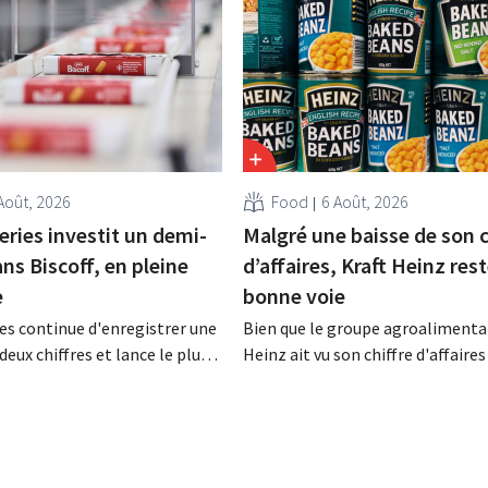
Août, 2026
Food
6 Août, 2026
eries investit un demi-
Malgré une baisse de son c
ans Biscoff, en pleine
d’affaires, Kraft Heinz rest
e
bonne voie
es continue d'enregistrer une
Bien que le groupe agroalimentai
deux chiffres et lance le plus
Heinz ait vu son chiffre d'affaires
amme d'investissement de
au deuxième trimestre, l'entrepri
 afin d'augmenter la capacité
néanmoins état de résultats sup
n de Biscoff : « Nous devons
aux prévisions. La multinational
opportunité ».
augmente ses investissements et
ses prévisions à la hausse.