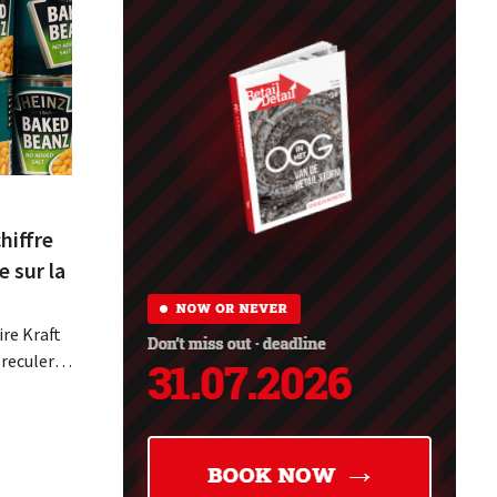
hiffre
e sur la
re Kraft
 reculer
se fait
érieurs
e
 revoit