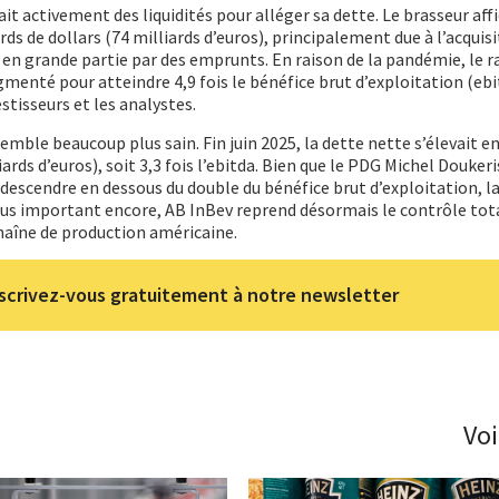
it activement des liquidités pour alléger sa dette. Le brasseur affi
rds de dollars (74 milliards d’euros), principalement due à l’acquis
 en grande partie par des emprunts. En raison de la pandémie, le r
enté pour atteindre 4,9 fois le bénéfice brut d’exploitation (ebi
estisseurs et les analystes.
 semble beaucoup plus sain. Fin juin 2025, la dette nette s’élevait e
iards d’euros), soit 3,3 fois l’ebitda. Bien que le PDG Michel Douker
 descendre en dessous du double du bénéfice brut d’exploitation, l
us important encore, AB InBev reprend désormais le contrôle tota
haîne de production américaine.
scrivez-vous gratuitement à notre newsletter
Voi