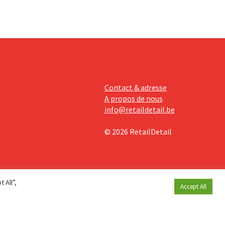
Contact & adresse
A propos de nous
info@retaildetail.be
© 2026 RetailDetail
 All”,
Accept All