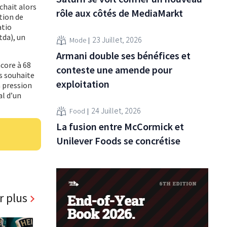
chait alors
rôle aux côtés de MediaMarkt
ition de
atio
tda), un
23 Juillet, 2026
Mode
Armani double ses bénéfices et
ncore à 68
conteste une amende pour
is souhaite
exploitation
a pression
l d’un
24 Juillet, 2026
Food
La fusion entre McCormick et
Unilever Foods se concrétise
r plus