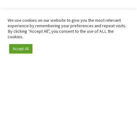
We use cookies on our website to give you the most relevant
experience by remembering your preferences and repeat visits.
By clicking “Accept All”, you consent to the use of ALL the
cookies.
Accept All
Depuis 2009, RetailDetail est la plateforme B2B de référence
pour le secteur de la distribution en Europe.
En tant que "média 100 % fiable " et communauté dynamique
du secteur de la distribution, RetailDetail propose chaque
jour aux professionnels des actualités fiables, des