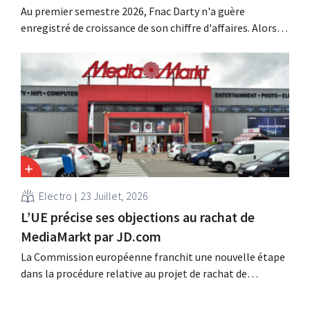
Au premier semestre 2026, Fnac Darty n'a guère
enregistré de croissance de son chiffre d'affaires. Alors
que la Belgique, le Luxembourg et surtout le Portugal
ont connu une belle croissance, le vendeur
d'électronique a vu ses ventes baisser sur le marché
français. Les ventes de ventilateurs et de climatiseurs
ont...
Electro
23 Juillet, 2026
L’UE précise ses objections au rachat de
MediaMarkt par JD.com
La Commission européenne franchit une nouvelle étape
dans la procédure relative au projet de rachat de
Ceconomy, propriétaire de MediaMarkt, par JD.com. Plus
précisément, l'Union européenne examine si le géant