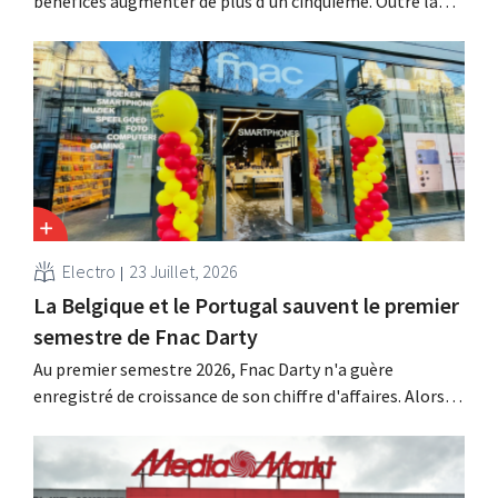
bénéfices augmenter de plus d'un cinquième. Outre la
forte demande en climatiseurs, les boutiques en ligne,
les médias de vente au détail et la place de marché ont
également contribué à cette croissance.
Electro
23 Juillet, 2026
La Belgique et le Portugal sauvent le premier
semestre de Fnac Darty
Au premier semestre 2026, Fnac Darty n'a guère
enregistré de croissance de son chiffre d'affaires. Alors
que la Belgique, le Luxembourg et surtout le Portugal
ont connu une belle croissance, le vendeur
d'électronique a vu ses ventes baisser sur le marché