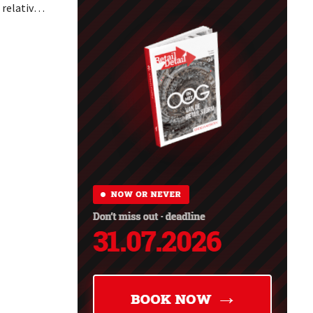
 relative
,
JD.com.
péenne
'État.