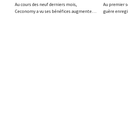
Au cours des neuf derniers mois,
Au premier s
Ceconomy a vu ses bénéfices augmenter
guère enregi
de plus d'un cinquième. Outre la forte
chiffre d'aff
demande en climatiseurs, les boutiques en
Luxembourg 
ligne, les médias de vente au détail et la
connu une be
place de marché ont également contribué
d'électroniqu
à cette croissance.
le marché fr
ventilateurs 