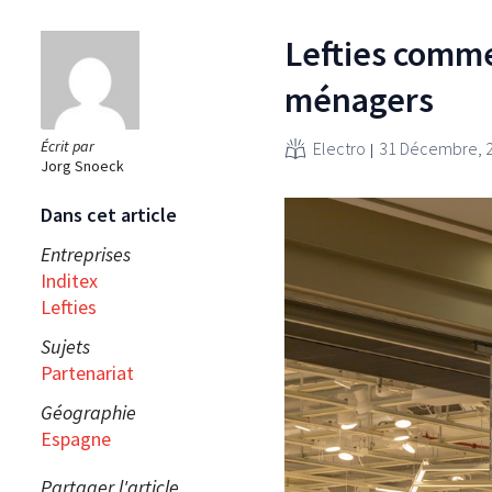
Lefties comme
ménagers
Écrit par
Electro
31 Décembre, 
Jorg Snoeck
Dans cet article
Entreprises
Inditex
Lefties
Sujets
Partenariat
Géographie
Espagne
Partager l'article