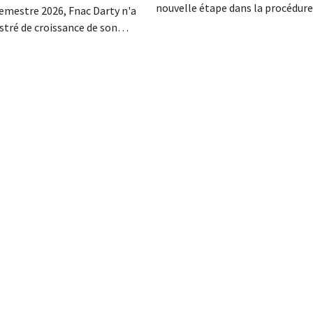
nouvelle étape dans la procédure
emestre 2026, Fnac Darty n'a
au projet de rachat de Ceconomy
stré de croissance de son
propriétaire de MediaMarkt, par 
aires. Alors que la Belgique, le
Plus précisément, l'Union euro
et surtout le Portugal ont
examine si le géant chinois de la
lle croissance, le vendeur
distribution a bénéficié d'aides d
e a vu ses ventes baisser sur
ançais. Les ventes de
et de climatiseurs ont...