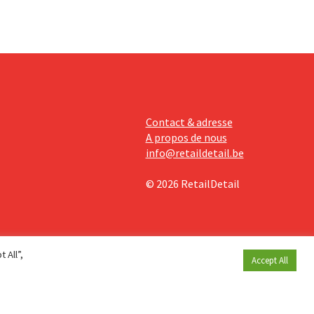
Contact & adresse
A propos de nous
info@retaildetail.be
© 2026 RetailDetail
 All”,
Accept All