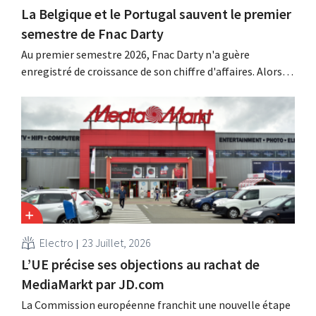
La Belgique et le Portugal sauvent le premier
semestre de Fnac Darty
Au premier semestre 2026, Fnac Darty n'a guère
enregistré de croissance de son chiffre d'affaires. Alors
que la Belgique, le Luxembourg et surtout le Portugal
ont connu une belle croissance, le vendeur
d'électronique a vu ses ventes baisser sur le marché
français. Les ventes de ventilateurs et de climatiseurs
ont...
Electro
23 Juillet, 2026
L’UE précise ses objections au rachat de
MediaMarkt par JD.com
La Commission européenne franchit une nouvelle étape