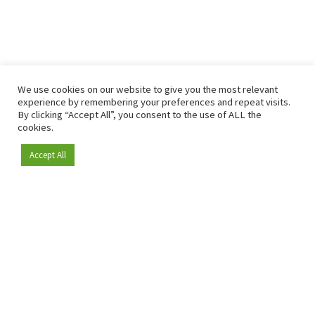
We use cookies on our website to give you the most relevant
experience by remembering your preferences and repeat visits.
By clicking “Accept All”, you consent to the use of ALL the
cookies.
Accept All
Depuis 2009, RetailDetail est la plateforme B2B de référence
pour le secteur de la distribution en Europe.
En tant que "média 100 % fiable " et communauté dynamique