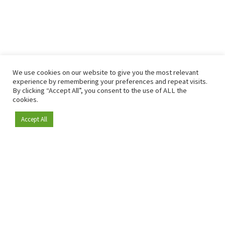
We use cookies on our website to give you the most relevant
experience by remembering your preferences and repeat visits.
By clicking “Accept All”, you consent to the use of ALL the
cookies.
Accept All
Depuis 2009, RetailDetail est la plateforme B2B de référence
pour le secteur de la distribution en Europe.