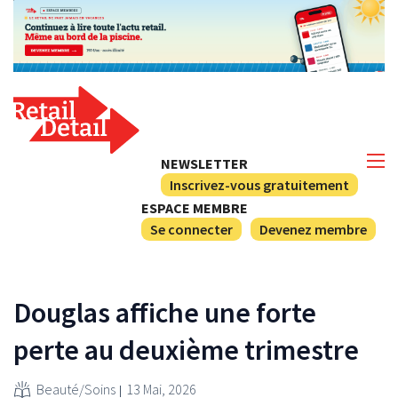
NEWSLETTER
Inscrivez-vous gratuitement
ESPACE MEMBRE
Se connecter
Devenez membre
Douglas affiche une forte
perte au deuxième trimestre
Beauté/Soins
13 Mai, 2026