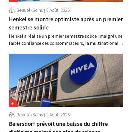
Beauté/Soins
6 Août, 2026
Henkel se montre optimiste après un premier
semestre solide
Henkel a réalisé un premier semestre solide : malgré une
faible confiance des consommateurs, la multinationale
allemande enregistre une croissance dans les catégories
des soins capillaires et des lessives, et intensifie ses
activités d'acquisition.
Beauté/Soins
3 Août, 2026
Beiersdorf prévoit une baisse du chiffre
d’affaires malgré son plan de relance