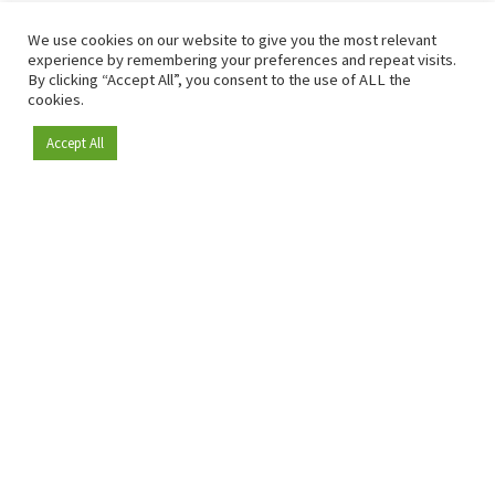
We use cookies on our website to give you the most relevant
experience by remembering your preferences and repeat visits.
By clicking “Accept All”, you consent to the use of ALL the
cookies.
Accept All
Depuis 2009, RetailDetail est la plateforme B2B de référence
pour le secteur de la distribution en Europe.
En tant que "média 100 % fiable " et communauté dynamique
du secteur de la distribution, RetailDetail propose chaque
jour aux professionnels des actualités fiables, des
informations perspicaces et des analyses pertinentes issues